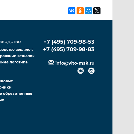
зводство
+7 (495) 709-98-53
+7 (495) 709-98-83
водство вешалок
рование вешалок
ение логотипа
info@vito-msk.ru
иковые
рники
е обрезиненные
ые