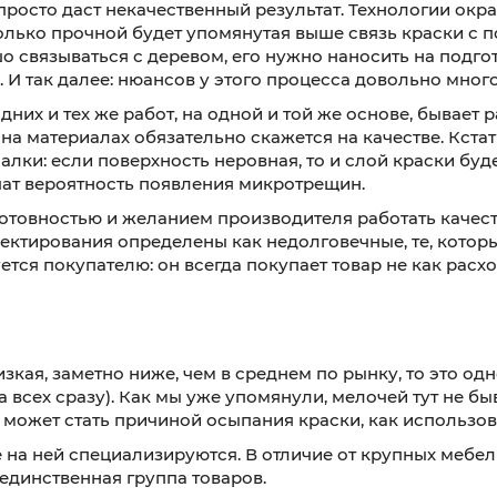
просто даст некачественный результат. Технологии окр
олько прочной будет упомянутая выше связь краски с по
шо связываться с деревом, его нужно наносить на подг
 И так далее: нюансов у этого процесса довольно много
них и тех же работ, на одной и той же основе, бывает 
 материалах обязательно скажется на качестве. Кстати
лки: если поверхность неровная, то и слой краски будет
чат вероятность появления микротрещин.
отовностью и желанием производителя работать качеств
оектирования определены как недолговечные, те, которы
ется покупателю: он всегда покупает товар не как расх
зкая, заметно ниже, чем в среднем по рынку, то это од
 всех сразу). Как мы уже упомянули, мелочей тут не бы
 может стать причиной осыпания краски, как использов
на ней специализируются. В отличие от крупных мебель
единственная группа товаров.