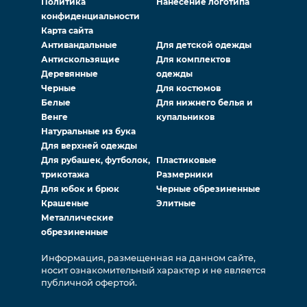
Политика
Нанесение логотипа
конфиденциальности
Карта сайта
Антивандальные
Для детской одежды
Антискользящие
Для комплектов
Деревянные
одежды
Черные
Для костюмов
Белые
Для нижнего белья и
Венге
купальников
Натуральные из бука
Для верхней одежды
Для рубашек, футболок,
Пластиковые
трикотажа
Размерники
Для юбок и брюк
Черные обрезиненные
Крашеные
Элитные
Металлические
обрезиненные
Информация, размещенная на данном сайте,
носит ознакомительный характер и не является
публичной офертой.