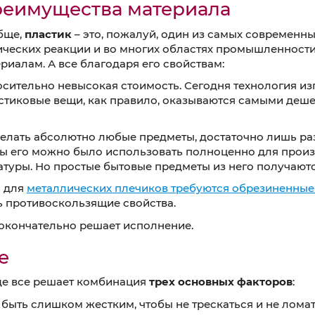
еимущества материала
бще,
пластик
– это, пожалуй, один из самых современн
ческих реакции и во многих областях промышленности
риалам. А все благодаря его свойствам:
сительно невысокая стоимость. Сегодня технология из
стиковые вещи, как правило, оказываются самыми дешев
делать абсолютно любые предметы, достаточно лишь ра
обы его можно было использовать полноценно для про
атуры. Но простые бытовые предметы из него получают
и для
металлических плечиков требуются обрезиненные
ь противоскользящие свойства.
о окончательно решает исполнение.
е
где все решает комбинация
трех основных факторов
:
н быть слишком жестким, чтобы не трескаться и не лом