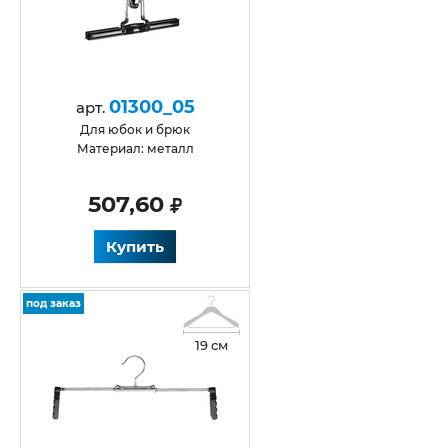
01300_05
арт.
для юбок и брюк
Материал: металл
507,60
Купить
под заказ
19 см