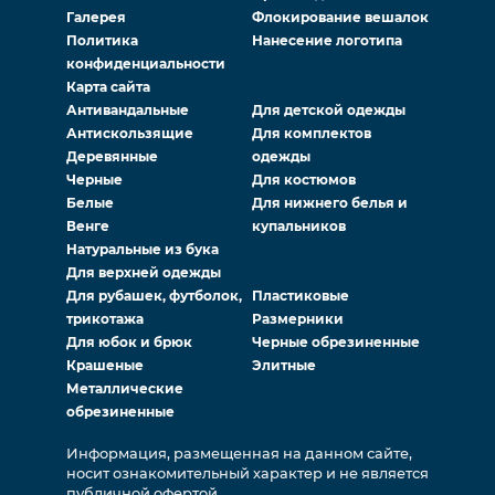
Галерея
Флокирование вешалок
Политика
Нанесение логотипа
конфиденциальности
Карта сайта
Антивандальные
Для детской одежды
Антискользящие
Для комплектов
Деревянные
одежды
Черные
Для костюмов
Белые
Для нижнего белья и
Венге
купальников
Натуральные из бука
Для верхней одежды
Для рубашек, футболок,
Пластиковые
трикотажа
Размерники
Для юбок и брюк
Черные обрезиненные
Крашеные
Элитные
Металлические
обрезиненные
Информация, размещенная на данном сайте,
носит ознакомительный характер и не является
публичной офертой.