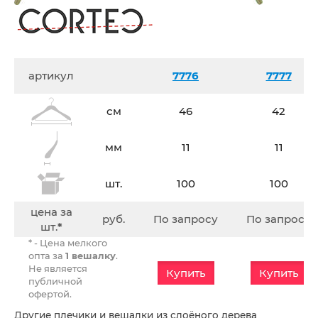
артикул
7776
7777
см
46
42
мм
11
11
шт.
100
100
цена за
руб.
По запросу
По запросу
шт.
*
* - Цена мелкого
опта за
1 вешалку
.
Не является
Купить
Купить
публичной
офертой.
Другие плечики и вешалки из слоёного дерева