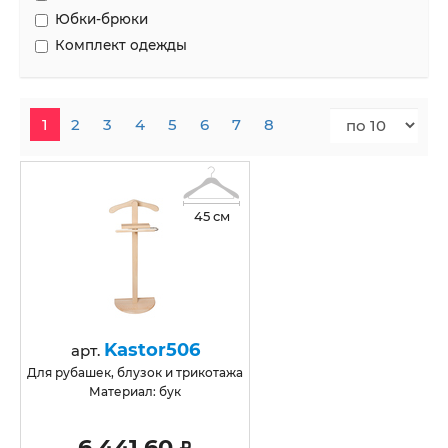
Юбки-брюки
Комплект одежды
1
2
3
4
5
6
7
8
45 см
Kastor506
арт.
для рубашек, блузок и трикотажа
Материал: бук
6 441,60