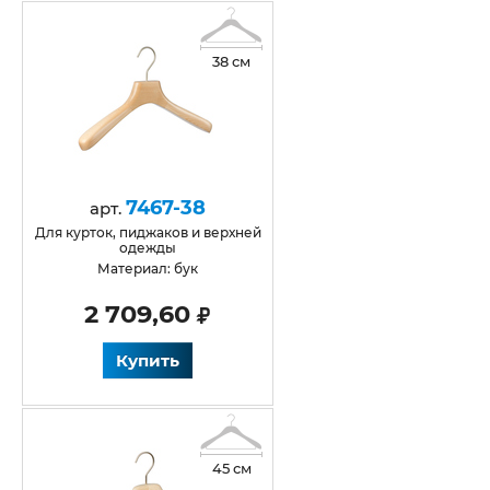
38 см
7467-38
арт.
для курток, пиджаков и верхней
одежды
Материал: бук
2 709,60
Купить
45 см