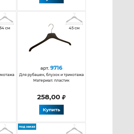
34 см
45 см
9716
арт.
рикотажа
для рубашек, блузок и трикотажа
к
Материал: пластик
258,00
Купить
под заказ