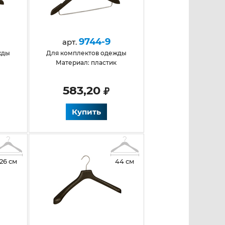
9744-9
арт.
жды
Для комплектов одежды
к
Материал: пластик
583,20
Купить
26 см
44 см