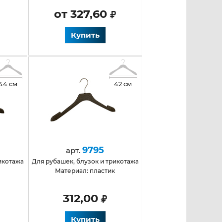
от 327,60
Купить
44 см
42 см
9795
арт.
рикотажа
для рубашек, блузок и трикотажа
к
Материал: пластик
312,00
Купить