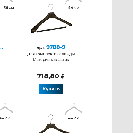
 - 36 см
44 см
..
9788-9
арт.
Для комплектов одежды
к
Материал: пластик
718,80
Купить
44 см
44 см