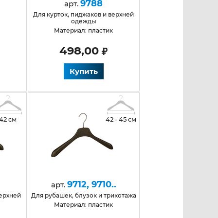
9788
арт.
для курток, пиджаков и верхней
одежды
к
Материал: пластик
498,00
Купить
42 см
42 - 45 см
9712, 9710..
арт.
для рубашек, блузок и трикотажа
Материал: пластик
к