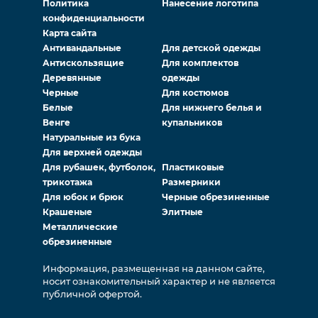
Политика
Нанесение логотипа
конфиденциальности
Карта сайта
Антивандальные
Для детской одежды
Антискользящие
Для комплектов
Деревянные
одежды
Черные
Для костюмов
Белые
Для нижнего белья и
Венге
купальников
Натуральные из бука
Для верхней одежды
Для рубашек, футболок,
Пластиковые
трикотажа
Размерники
Для юбок и брюк
Черные обрезиненные
Крашеные
Элитные
Металлические
обрезиненные
Информация, размещенная на данном сайте,
носит ознакомительный характер и не является
публичной офертой.