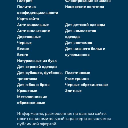
Галерея
Флокирование вешалок
Политика
Нанесение логотипа
конфиденциальности
Карта сайта
Антивандальные
Для детской одежды
Антискользящие
Для комплектов
Деревянные
одежды
Черные
Для костюмов
Белые
Для нижнего белья и
Венге
купальников
Натуральные из бука
Для верхней одежды
Для рубашек, футболок,
Пластиковые
трикотажа
Размерники
Для юбок и брюк
Черные обрезиненные
Крашеные
Элитные
Металлические
обрезиненные
Информация, размещенная на данном сайте,
носит ознакомительный характер и не является
публичной офертой.