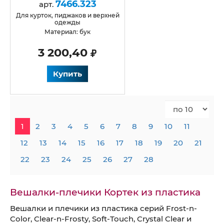
7466.323
арт.
для курток, пиджаков и верхней
одежды
Материал: бук
3 200,40
Купить
1
2
3
4
5
6
7
8
9
10
11
12
13
14
15
16
17
18
19
20
21
22
23
24
25
26
27
28
Вешалки-плечики Кортек из пластика
Вешалки и плечики из пластика серий Frost-n-
Color, Clear-n-Frosty, Soft-Touch, Crystal Clear и