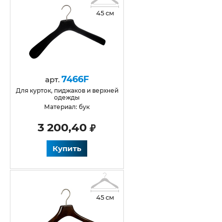
45 см
7466F
арт.
для курток, пиджаков и верхней
одежды
Материал: бук
3 200,40
Купить
45 см