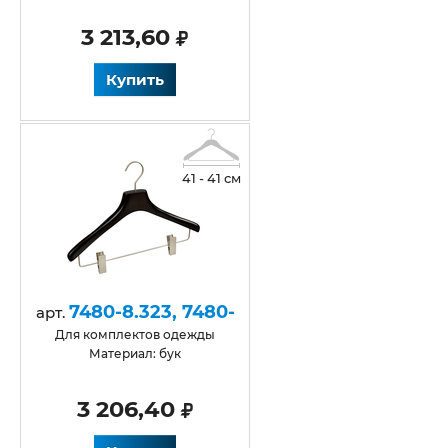
3 213,60
Купить
41 - 41 см
7480-8.323, 7480-
арт.
8.332..
Для комплектов одежды
Материал: бук
3 206,40